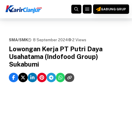
Langsung
MENU
ke
GABUNG GRUP
isi
SMA/SMK
8 September 2024
2 Views
Lowongan Kerja PT Putri Daya
Usahatama (Indofood Group)
Sukabumi