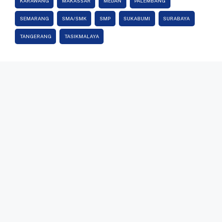
KARAWANG
MAKASSAR
MEDAN
PALEMBANG
SEMARANG
SMA/SMK
SMP
SUKABUMI
SURABAYA
TANGERANG
TASIKMALAYA