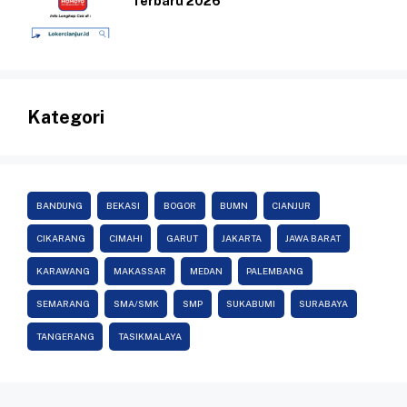
Terbaru 2026
Kategori
BANDUNG
BEKASI
BOGOR
BUMN
CIANJUR
CIKARANG
CIMAHI
GARUT
JAKARTA
JAWA BARAT
KARAWANG
MAKASSAR
MEDAN
PALEMBANG
SEMARANG
SMA/SMK
SMP
SUKABUMI
SURABAYA
TANGERANG
TASIKMALAYA