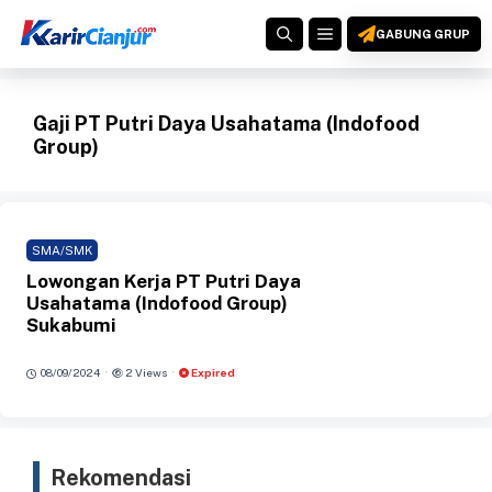
Langsung
MENU
ke
GABUNG GRUP
isi
Gaji PT Putri Daya Usahatama (Indofood
Group)
SMA/SMK
Lowongan Kerja PT Putri Daya
Usahatama (Indofood Group)
Sukabumi
·
·
08/09/2024
2 Views
Expired
Rekomendasi