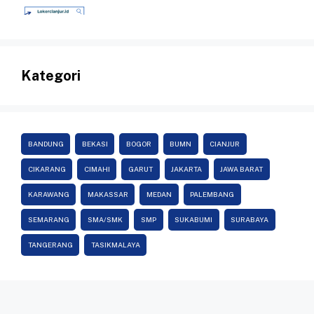
Kategori
BANDUNG
BEKASI
BOGOR
BUMN
CIANJUR
CIKARANG
CIMAHI
GARUT
JAKARTA
JAWA BARAT
KARAWANG
MAKASSAR
MEDAN
PALEMBANG
SEMARANG
SMA/SMK
SMP
SUKABUMI
SURABAYA
TANGERANG
TASIKMALAYA