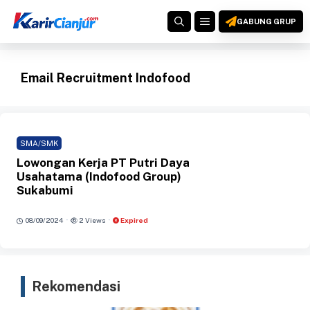
Langsung
MENU
ke
GABUNG GRUP
isi
Email Recruitment Indofood
SMA/SMK
Lowongan Kerja PT Putri Daya
Usahatama (Indofood Group)
Sukabumi
·
·
08/09/2024
2 Views
Expired
Rekomendasi