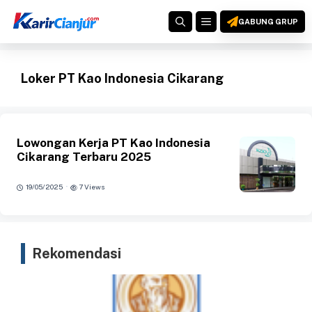
Langsung
MENU
ke
GABUNG GRUP
isi
Loker PT Kao Indonesia Cikarang
Lowongan Kerja PT Kao Indonesia
Cikarang Terbaru 2025
·
19/05/2025
7 Views
Rekomendasi