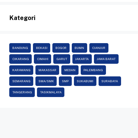
Kategori
BANDUNG
BEKASI
BOGOR
BUMN
CIANJUR
CIKARANG
CIMAHI
GARUT
JAKARTA
JAWA BARAT
KARAWANG
MAKASSAR
MEDAN
PALEMBANG
SEMARANG
SMA/SMK
SMP
SUKABUMI
SURABAYA
TANGERANG
TASIKMALAYA