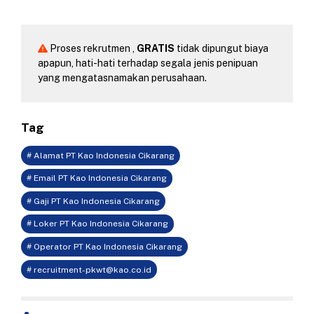
Proses rekrutmen ,
GRATIS
tidak dipungut biaya
apapun, hati-hati terhadap segala jenis penipuan
yang mengatasnamakan perusahaan.
Tag
# Alamat PT Kao Indonesia Cikarang
# Email PT Kao Indonesia Cikarang
# Gaji PT Kao Indonesia Cikarang
# Loker PT Kao Indonesia Cikarang
# Operator PT Kao Indonesia Cikarang
#
recruitment-pkwt@kao.co.id