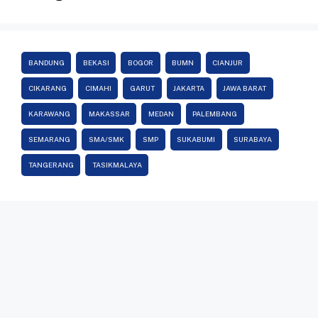
BANDUNG
BEKASI
BOGOR
BUMN
CIANJUR
CIKARANG
CIMAHI
GARUT
JAKARTA
JAWA BARAT
KARAWANG
MAKASSAR
MEDAN
PALEMBANG
SEMARANG
SMA/SMK
SMP
SUKABUMI
SURABAYA
TANGERANG
TASIKMALAYA