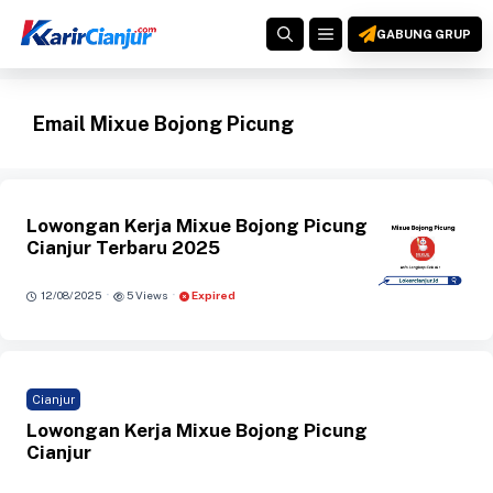
Langsung
MENU
ke
GABUNG GRUP
isi
Email Mixue Bojong Picung
Lowongan Kerja Mixue Bojong Picung
Cianjur Terbaru 2025
·
·
12/08/2025
5 Views
Expired
Cianjur
Lowongan Kerja Mixue Bojong Picung
Cianjur