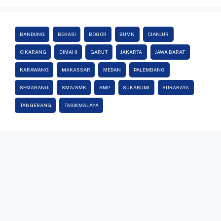
BANDUNG
BEKASI
BOGOR
BUMN
CIANJUR
CIKARANG
CIMAHI
GARUT
JAKARTA
JAWA BARAT
KARAWANG
MAKASSAR
MEDAN
PALEMBANG
SEMARANG
SMA/SMK
SMP
SUKABUMI
SURABAYA
TANGERANG
TASIKMALAYA