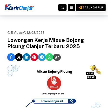
Langsung
MENU
ke
GABUNG GRUP
isi
5 Views
·
12/08/2025
Lowongan Kerja Mixue Bojong
Picung Cianjur Terbaru 2025