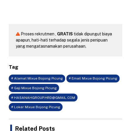
Proses rekrutmen ,
GRATIS
tidak dipungut biaya
apapun, hati-hati terhadap segala jenis penipuan
yang mengatasnamakan perusahaan.
Tag
# Alamat Mixue Bojong Picung
# Email Mixue Bojong Picung
# Gaji Mixue Bojong Picung
#
HASANAHGROUP.HRD@GMAIL.COM
# Loker Mixue Bojong Picung
Related Posts