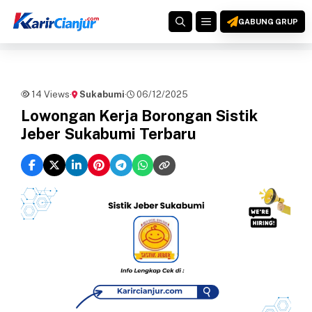
Langsung
MENU
ke
GABUNG GRUP
isi
14 Views
·
Sukabumi
·
06/12/2025
Lowongan Kerja Borongan Sistik
Jeber Sukabumi Terbaru