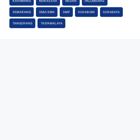
KARAWANG
MAKASSAR
MEDAN
PALEMBANG
SEMARANG
SMA/SMK
SMP
SUKABUMI
SURABAYA
TANGERANG
TASIKMALAYA