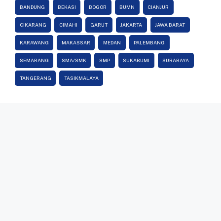
BANDUNG
BEKASI
BOGOR
BUMN
CIANJUR
CIKARANG
CIMAHI
GARUT
JAKARTA
JAWA BARAT
KARAWANG
MAKASSAR
MEDAN
PALEMBANG
SEMARANG
SMA/SMK
SMP
SUKABUMI
SURABAYA
TANGERANG
TASIKMALAYA