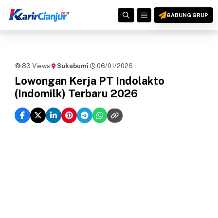
Langsung
MENU
ke
GABUNG GRUP
isi
83 Views
·
Sukabumi
·
06/01/2026
Lowongan Kerja PT Indolakto
(Indomilk) Terbaru 2026