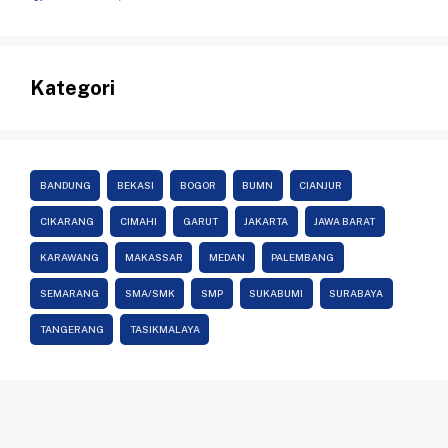
Kategori
BANDUNG
BEKASI
BOGOR
BUMN
CIANJUR
CIKARANG
CIMAHI
GARUT
JAKARTA
JAWA BARAT
KARAWANG
MAKASSAR
MEDAN
PALEMBANG
SEMARANG
SMA/SMK
SMP
SUKABUMI
SURABAYA
TANGERANG
TASIKMALAYA