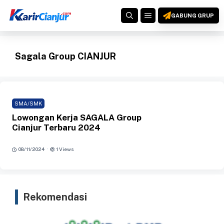
Langsung
MENU
ke
GABUNG GRUP
isi
Sagala Group CIANJUR
SMA/SMK
Lowongan Kerja SAGALA Group
Cianjur Terbaru 2024
·
08/11/2024
1 Views
Rekomendasi