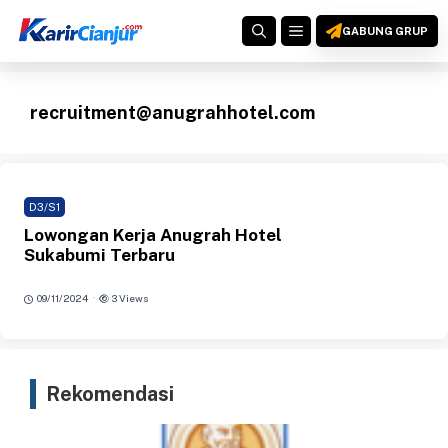
Langsung
MENU
ke
GABUNG GRUP
isi
recruitment@anugrahhotel.com
D3/S1
Lowongan Kerja Anugrah Hotel
Sukabumi Terbaru
·
09/11/2024
3 Views
Rekomendasi