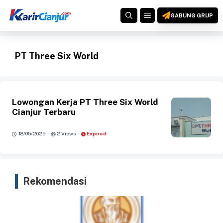
Langsung
MENU
ke
GABUNG GRUP
isi
PT Three Six World
Lowongan Kerja PT Three Six World
Cianjur Terbaru
·
·
18/05/2025
2 Views
Expired
Rekomendasi