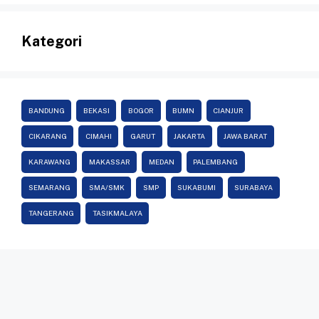
Kategori
BANDUNG
BEKASI
BOGOR
BUMN
CIANJUR
CIKARANG
CIMAHI
GARUT
JAKARTA
JAWA BARAT
KARAWANG
MAKASSAR
MEDAN
PALEMBANG
SEMARANG
SMA/SMK
SMP
SUKABUMI
SURABAYA
TANGERANG
TASIKMALAYA