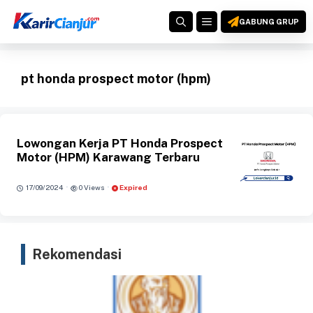
Langsung
MENU
ke
GABUNG GRUP
isi
pt honda prospect motor (hpm)
Lowongan Kerja PT Honda Prospect
Motor (HPM) Karawang Terbaru
·
·
17/09/2024
0 Views
Expired
Rekomendasi