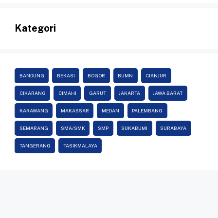
Kategori
BANDUNG
BEKASI
BOGOR
BUMN
CIANJUR
CIKARANG
CIMAHI
GARUT
JAKARTA
JAWA BARAT
KARAWANG
MAKASSAR
MEDAN
PALEMBANG
SEMARANG
SMA/SMK
SMP
SUKABUMI
SURABAYA
TANGERANG
TASIKMALAYA