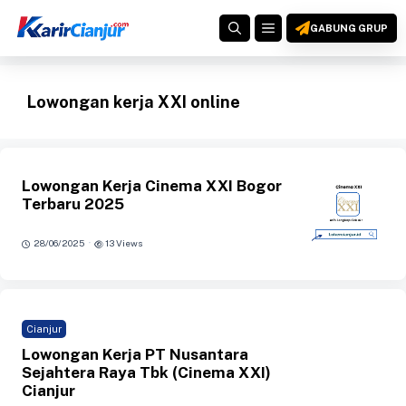
Langsung
MENU
ke
GABUNG GRUP
isi
Lowongan kerja XXI online
Lowongan Kerja Cinema XXI Bogor
Terbaru 2025
·
28/06/2025
13 Views
Cianjur
Lowongan Kerja PT Nusantara
Sejahtera Raya Tbk (Cinema XXI)
Cianjur