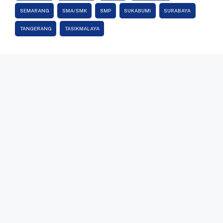
SEMARANG
SMA/SMK
SMP
SUKABUMI
SURABAYA
TANGERANG
TASIKMALAYA