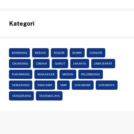
Kategori
BANDUNG
BEKASI
BOGOR
BUMN
CIANJUR
CIKARANG
CIMAHI
GARUT
JAKARTA
JAWA BARAT
KARAWANG
MAKASSAR
MEDAN
PALEMBANG
SEMARANG
SMA/SMK
SMP
SUKABUMI
SURABAYA
TANGERANG
TASIKMALAYA