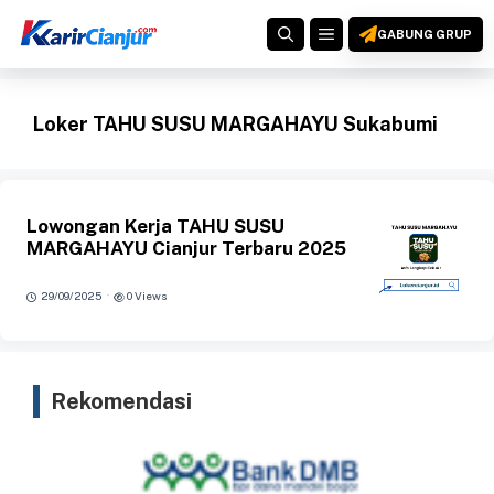
Langsung
MENU
ke
GABUNG GRUP
isi
Loker TAHU SUSU MARGAHAYU Sukabumi
Lowongan Kerja TAHU SUSU
MARGAHAYU Cianjur Terbaru 2025
·
29/09/2025
0 Views
Rekomendasi