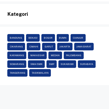
Kategori
BANDUNG
BEKASI
BOGOR
BUMN
CIANJUR
CIKARANG
CIMAHI
GARUT
JAKARTA
JAWA BARAT
KARAWANG
MAKASSAR
MEDAN
PALEMBANG
SEMARANG
SMA/SMK
SMP
SUKABUMI
SURABAYA
TANGERANG
TASIKMALAYA