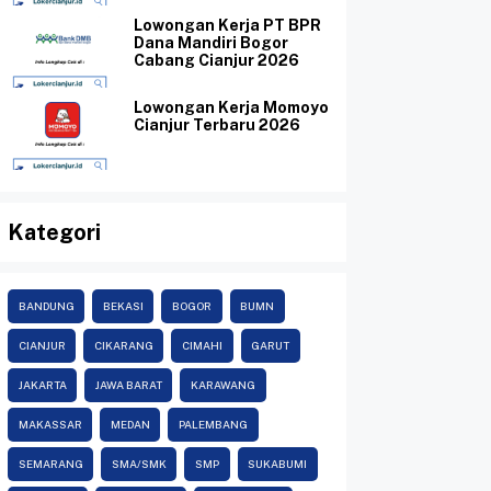
Lowongan Kerja PT BPR
Dana Mandiri Bogor
Cabang Cianjur 2026
Lowongan Kerja Momoyo
Cianjur Terbaru 2026
Kategori
BANDUNG
BEKASI
BOGOR
BUMN
CIANJUR
CIKARANG
CIMAHI
GARUT
JAKARTA
JAWA BARAT
KARAWANG
MAKASSAR
MEDAN
PALEMBANG
SEMARANG
SMA/SMK
SMP
SUKABUMI