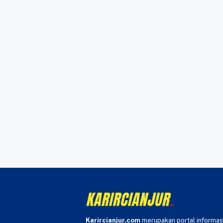
Karircianjur.com
merupakan portal informas