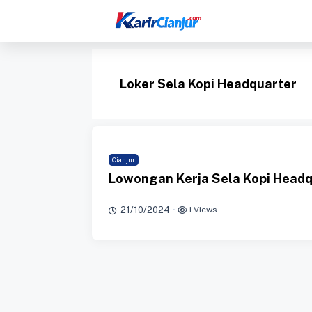
Langsung
ke
isi
Loker Sela Kopi Headquarter
Cianjur
Lowongan Kerja Sela Kopi Headq
21/10/2024
·
1 Views