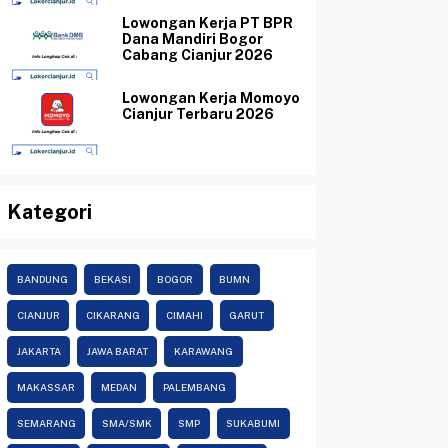
Lowongan Kerja PT BPR
Dana Mandiri Bogor
Cabang Cianjur 2026
Lowongan Kerja Momoyo
Cianjur Terbaru 2026
Kategori
BANDUNG
BEKASI
BOGOR
BUMN
CIANJUR
CIKARANG
CIMAHI
GARUT
JAKARTA
JAWA BARAT
KARAWANG
MAKASSAR
MEDAN
PALEMBANG
SEMARANG
SMA/SMK
SMP
SUKABUMI