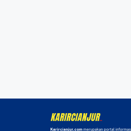
Karircianjur.com
merupakan portal informas