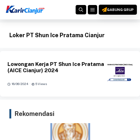
Langsung
MENU
ke
GABUNG GRUP
isi
Loker PT Shun Ice Pratama Cianjur
Lowongan Kerja PT Shun Ice Pratama
(AICE Cianjur) 2024
·
18/06/2024
5 Views
Rekomendasi