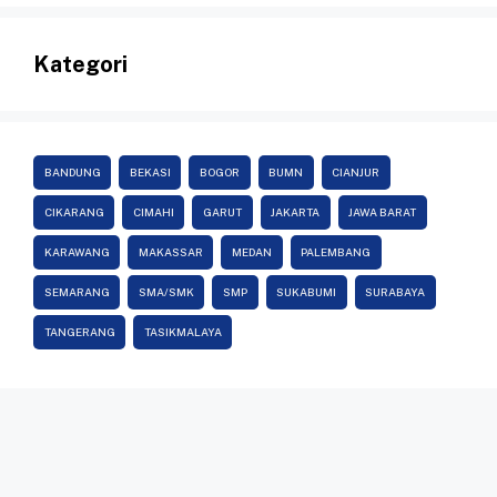
Kategori
BANDUNG
BEKASI
BOGOR
BUMN
CIANJUR
CIKARANG
CIMAHI
GARUT
JAKARTA
JAWA BARAT
KARAWANG
MAKASSAR
MEDAN
PALEMBANG
SEMARANG
SMA/SMK
SMP
SUKABUMI
SURABAYA
TANGERANG
TASIKMALAYA