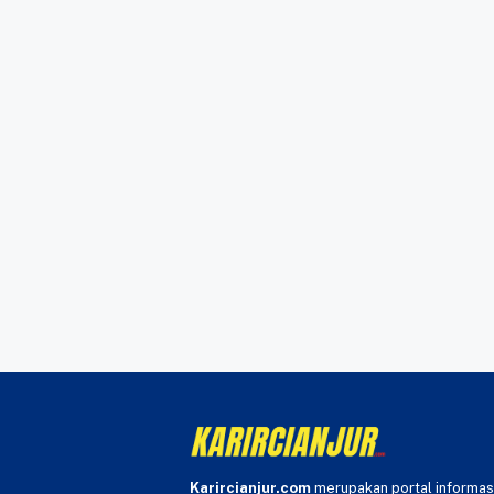
Karircianjur.com
merupakan portal informas