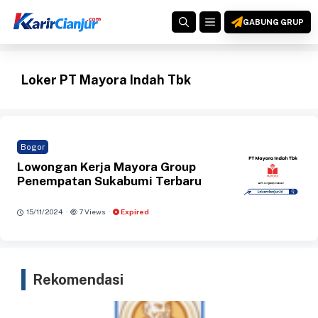
Langsung
MENU
ke
GABUNG GRUP
isi
Loker PT Mayora Indah Tbk
Bogor
Lowongan Kerja Mayora Group
Penempatan Sukabumi Terbaru
·
·
15/11/2024
7 Views
Expired
Rekomendasi