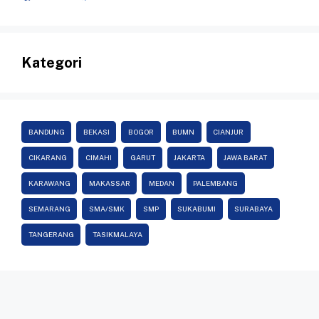
Kategori
BANDUNG
BEKASI
BOGOR
BUMN
CIANJUR
CIKARANG
CIMAHI
GARUT
JAKARTA
JAWA BARAT
KARAWANG
MAKASSAR
MEDAN
PALEMBANG
SEMARANG
SMA/SMK
SMP
SUKABUMI
SURABAYA
TANGERANG
TASIKMALAYA