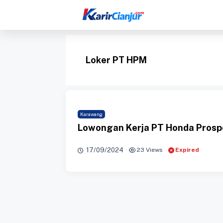
Langsung
ke
isi
Loker PT HPM
Karawang
Lowongan Kerja PT Honda Prosp
17/09/2024
·
23 Views
·
Expired