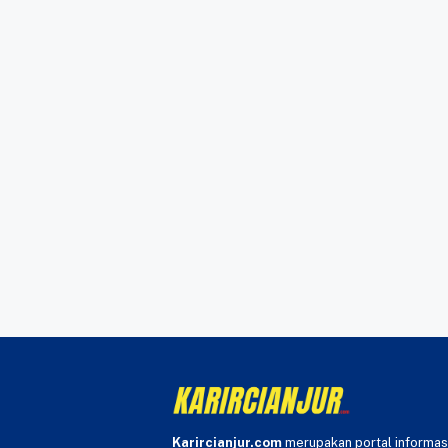
Karircianjur.com
merupakan portal informas