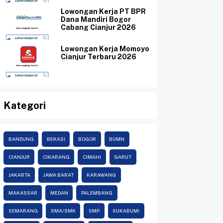
Lowongan Kerja PT BPR
Dana Mandiri Bogor
Cabang Cianjur 2026
Lowongan Kerja Momoyo
Cianjur Terbaru 2026
Kategori
BANDUNG
BEKASI
BOGOR
BUMN
CIANJUR
CIKARANG
CIMAHI
GARUT
JAKARTA
JAWA BARAT
KARAWANG
MAKASSAR
MEDAN
PALEMBANG
SEMARANG
SMA/SMK
SMP
SUKABUMI