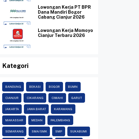
Lowongan Kerja PT BPR
Dana Mandiri Bogor
Cabang Cianjur 2026
Lowongan Kerja Momoyo
Cianjur Terbaru 2026
Kategori
BANDUNG
BEKASI
BOGOR
BUMN
CIANJUR
CIKARANG
CIMAHI
GARUT
JAKARTA
JAWA BARAT
KARAWANG
MAKASSAR
MEDAN
PALEMBANG
SEMARANG
SMA/SMK
SMP
SUKABUMI