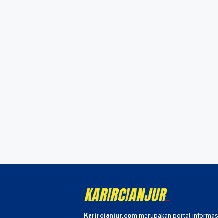
Karircianjur.com
merupakan portal informas