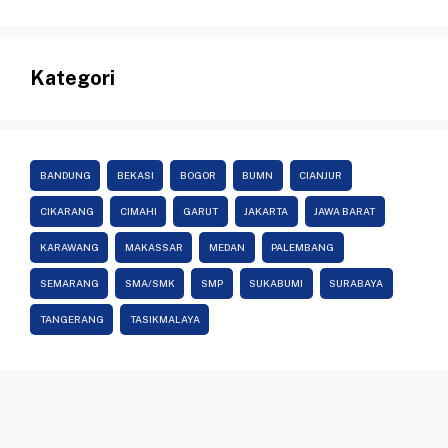
Kategori
BANDUNG
BEKASI
BOGOR
BUMN
CIANJUR
CIKARANG
CIMAHI
GARUT
JAKARTA
JAWA BARAT
KARAWANG
MAKASSAR
MEDAN
PALEMBANG
SEMARANG
SMA/SMK
SMP
SUKABUMI
SURABAYA
TANGERANG
TASIKMALAYA