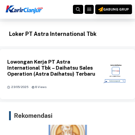
Langsung
MENU
ke
GABUNG GRUP
isi
Loker PT Astra International Tbk
Lowongan Kerja PT Astra
International Tbk – Daihatsu Sales
Operation (Astra Daihatsu) Terbaru
·
23/05/2025
8 Views
Rekomendasi