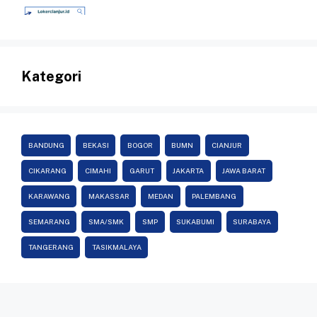
Kategori
BANDUNG
BEKASI
BOGOR
BUMN
CIANJUR
CIKARANG
CIMAHI
GARUT
JAKARTA
JAWA BARAT
KARAWANG
MAKASSAR
MEDAN
PALEMBANG
SEMARANG
SMA/SMK
SMP
SUKABUMI
SURABAYA
TANGERANG
TASIKMALAYA