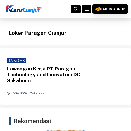
Langsung
MENU
ke
GABUNG GRUP
isi
Loker Paragon Cianjur
SMA/SMK
Lowongan Kerja PT Paragon
Technology and Innovation DC
Sukabumi
·
07/09/2024
4 Views
Rekomendasi