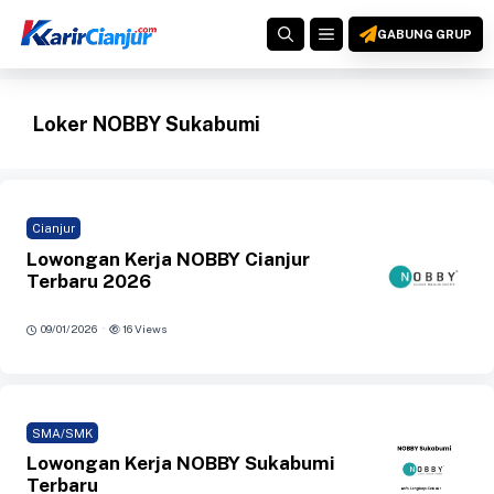
Langsung
MENU
ke
GABUNG GRUP
isi
Loker NOBBY Sukabumi
Cianjur
Lowongan Kerja NOBBY Cianjur
Terbaru 2026
·
09/01/2026
16 Views
SMA/SMK
Lowongan Kerja NOBBY Sukabumi
Terbaru