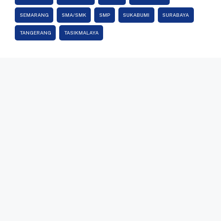
SEMARANG
SMA/SMK
SMP
SUKABUMI
SURABAYA
TANGERANG
TASIKMALAYA