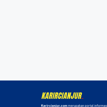
Karircianjur.com
merupakan portal informas