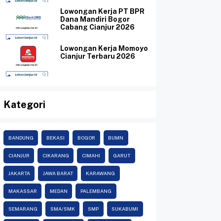
Lowongan Kerja PT BPR
Dana Mandiri Bogor
Cabang Cianjur 2026
Lowongan Kerja Momoyo
Cianjur Terbaru 2026
Kategori
BANDUNG
BEKASI
BOGOR
BUMN
CIANJUR
CIKARANG
CIMAHI
GARUT
JAKARTA
JAWA BARAT
KARAWANG
MAKASSAR
MEDAN
PALEMBANG
SEMARANG
SMA/SMK
SMP
SUKABUMI