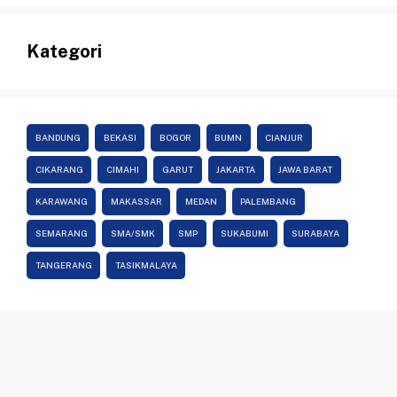
Kategori
BANDUNG
BEKASI
BOGOR
BUMN
CIANJUR
CIKARANG
CIMAHI
GARUT
JAKARTA
JAWA BARAT
KARAWANG
MAKASSAR
MEDAN
PALEMBANG
SEMARANG
SMA/SMK
SMP
SUKABUMI
SURABAYA
TANGERANG
TASIKMALAYA