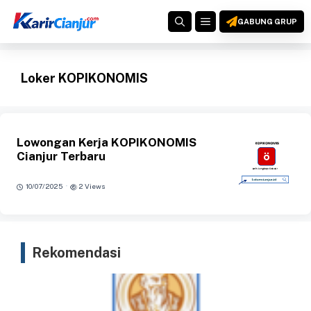
Langsung
MENU
ke
GABUNG GRUP
isi
Loker KOPIKONOMIS
Lowongan Kerja KOPIKONOMIS
Cianjur Terbaru
·
10/07/2025
2 Views
Rekomendasi