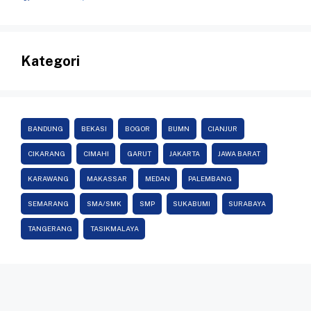
Kategori
BANDUNG
BEKASI
BOGOR
BUMN
CIANJUR
CIKARANG
CIMAHI
GARUT
JAKARTA
JAWA BARAT
KARAWANG
MAKASSAR
MEDAN
PALEMBANG
SEMARANG
SMA/SMK
SMP
SUKABUMI
SURABAYA
TANGERANG
TASIKMALAYA