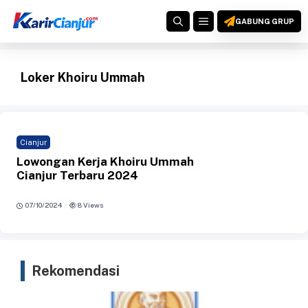
Langsung
MENU
ke
GABUNG GRUP
isi
Loker Khoiru Ummah
Cianjur
Lowongan Kerja Khoiru Ummah
Cianjur Terbaru 2024
·
07/10/2024
8 Views
Rekomendasi