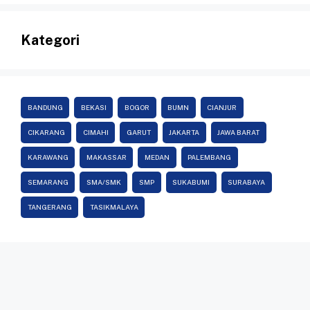
Kategori
BANDUNG
BEKASI
BOGOR
BUMN
CIANJUR
CIKARANG
CIMAHI
GARUT
JAKARTA
JAWA BARAT
KARAWANG
MAKASSAR
MEDAN
PALEMBANG
SEMARANG
SMA/SMK
SMP
SUKABUMI
SURABAYA
TANGERANG
TASIKMALAYA