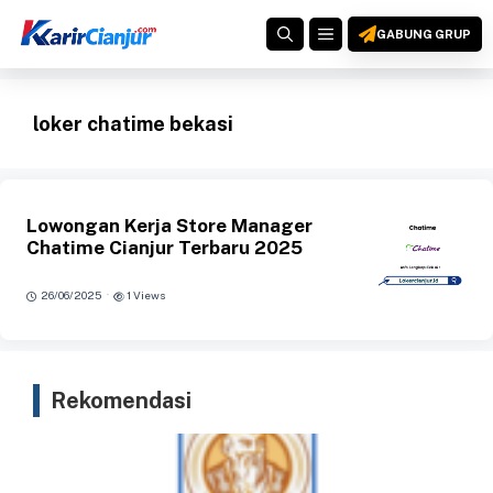
Langsung
MENU
ke
GABUNG GRUP
isi
loker chatime bekasi
Lowongan Kerja Store Manager
Chatime Cianjur Terbaru 2025
·
26/06/2025
1 Views
Rekomendasi