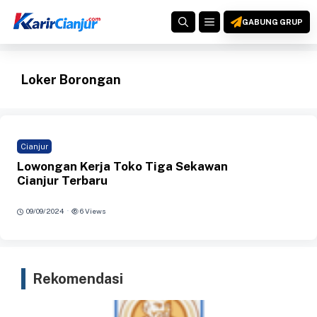
Langsung
MENU
ke
GABUNG GRUP
isi
Loker Borongan
Cianjur
Lowongan Kerja Toko Tiga Sekawan
Cianjur Terbaru
·
09/09/2024
6 Views
Rekomendasi