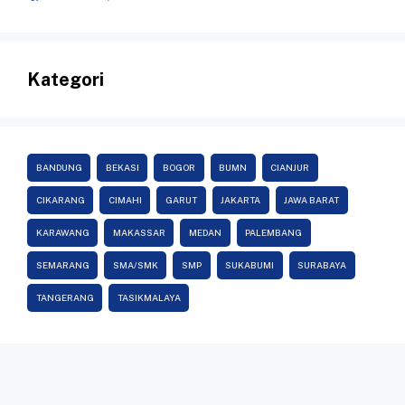
Kategori
BANDUNG
BEKASI
BOGOR
BUMN
CIANJUR
CIKARANG
CIMAHI
GARUT
JAKARTA
JAWA BARAT
KARAWANG
MAKASSAR
MEDAN
PALEMBANG
SEMARANG
SMA/SMK
SMP
SUKABUMI
SURABAYA
TANGERANG
TASIKMALAYA