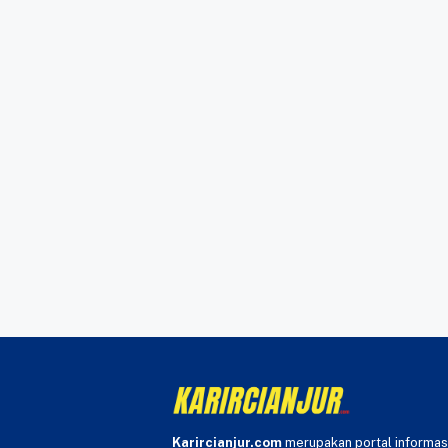
Karircianjur.com
merupakan portal informas