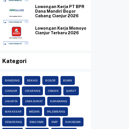
Lowongan Kerja PT BPR
Dana Mandiri Bogor
Cabang Cianjur 2026
Lowongan Kerja Momoyo
Cianjur Terbaru 2026
Kategori
BANDUNG
BEKASI
BOGOR
BUMN
CIANJUR
CIKARANG
CIMAHI
GARUT
JAKARTA
JAWA BARAT
KARAWANG
MAKASSAR
MEDAN
PALEMBANG
SEMARANG
SMA/SMK
SMP
SUKABUMI