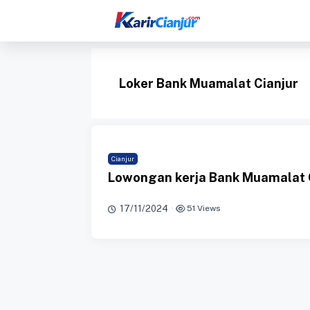
Langsung
ke
isi
Loker Bank Muamalat Cianjur
Cianjur
Lowongan kerja Bank Muamalat 
17/11/2024
·
51 Views