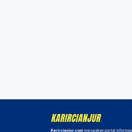
Karircianjur.com
merupakan portal informas