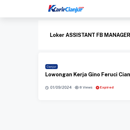
Langsung
ke
isi
Loker ASSISTANT FB MANAGE
Cianjur
Lowongan Kerja Gino Feruci Cia
01/09/2024
·
8 Views
·
Expired