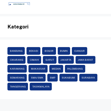
Kategori
BANDUNG
BEKASI
BOGOR
BUMN
CIANJUR
CIKARANG
CIMAHI
GARUT
JAKARTA
JAWA BARAT
KARAWANG
MAKASSAR
MEDAN
PALEMBANG
SEMARANG
SMA/SMK
SMP
SUKABUMI
SURABAYA
TANGERANG
TASIKMALAYA