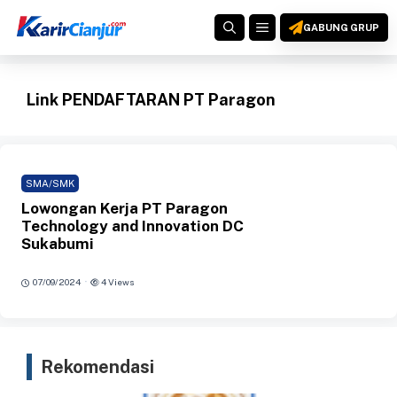
Langsung
MENU
ke
GABUNG GRUP
isi
Link PENDAFTARAN PT Paragon
SMA/SMK
Lowongan Kerja PT Paragon
Technology and Innovation DC
Sukabumi
·
07/09/2024
4 Views
Rekomendasi