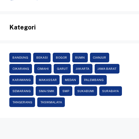
Kategori
BANDUNG
BEKASI
BOGOR
BUMN
CIANJUR
CIKARANG
CIMAHI
GARUT
JAKARTA
JAWA BARAT
KARAWANG
MAKASSAR
MEDAN
PALEMBANG
SEMARANG
SMA/SMK
SMP
SUKABUMI
SURABAYA
TANGERANG
TASIKMALAYA