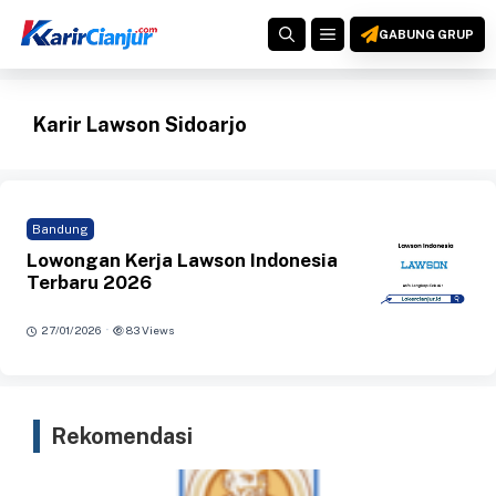
Langsung
MENU
ke
GABUNG GRUP
isi
Karir Lawson Sidoarjo
Bandung
Lowongan Kerja Lawson Indonesia
Terbaru 2026
·
27/01/2026
83 Views
Rekomendasi