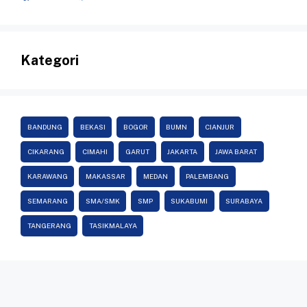
Kategori
BANDUNG
BEKASI
BOGOR
BUMN
CIANJUR
CIKARANG
CIMAHI
GARUT
JAKARTA
JAWA BARAT
KARAWANG
MAKASSAR
MEDAN
PALEMBANG
SEMARANG
SMA/SMK
SMP
SUKABUMI
SURABAYA
TANGERANG
TASIKMALAYA