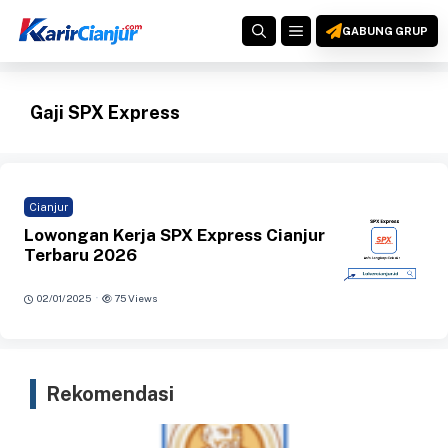
Langsung
MENU
ke
GABUNG GRUP
isi
Gaji SPX Express
Cianjur
Lowongan Kerja SPX Express Cianjur
Terbaru 2026
·
02/01/2025
75 Views
Rekomendasi