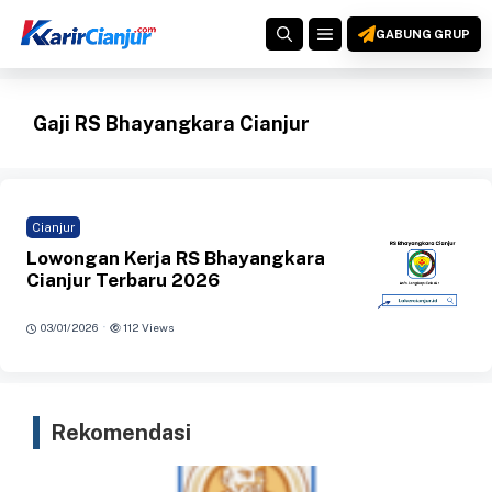
Langsung
MENU
ke
GABUNG GRUP
isi
Gaji RS Bhayangkara Cianjur
Cianjur
Lowongan Kerja RS Bhayangkara
Cianjur Terbaru 2026
·
03/01/2026
112 Views
Rekomendasi