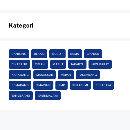
Kategori
BANDUNG
BEKASI
BOGOR
BUMN
CIANJUR
CIKARANG
CIMAHI
GARUT
JAKARTA
JAWA BARAT
KARAWANG
MAKASSAR
MEDAN
PALEMBANG
SEMARANG
SMA/SMK
SMP
SUKABUMI
SURABAYA
TANGERANG
TASIKMALAYA