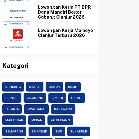
Lowongan Kerja PT BPR
Dana Mandiri Bogor
Cabang Cianjur 2026
Lowongan Kerja Momoyo
Cianjur Terbaru 2026
Kategori
BANDUNG
BEKASI
BOGOR
BUMN
CIANJUR
CIKARANG
CIMAHI
GARUT
JAKARTA
JAWA BARAT
KARAWANG
MAKASSAR
MEDAN
PALEMBANG
SEMARANG
SMA/SMK
SMP
SUKABUMI