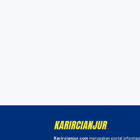
Karircianjur.com
merupakan portal informas