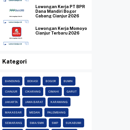
Lowongan Kerja PT BPR
Dana Mandiri Bogor
Cabang Cianjur 2026
Lowongan Kerja Momoyo
Cianjur Terbaru 2026
Kategori
BANDUNG
BEKASI
BOGOR
BUMN
CIANJUR
CIKARANG
CIMAHI
GARUT
JAKARTA
JAWA BARAT
KARAWANG
MAKASSAR
MEDAN
PALEMBANG
SEMARANG
SMA/SMK
SMP
SUKABUMI