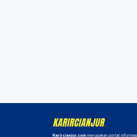
Karircianjur.com
merupakan portal informas