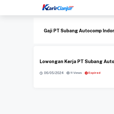
Langsung
ke
isi
Gaji PT Subang Autocomp Indo
Lowongan Kerja PT Subang Auto
06/05/2024
·
11 Views
·
Expired