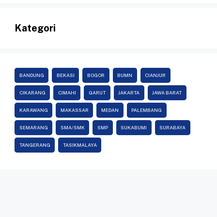
Kategori
BANDUNG
BEKASI
BOGOR
BUMN
CIANJUR
CIKARANG
CIMAHI
GARUT
JAKARTA
JAWA BARAT
KARAWANG
MAKASSAR
MEDAN
PALEMBANG
SEMARANG
SMA/SMK
SMP
SUKABUMI
SURABAYA
TANGERANG
TASIKMALAYA