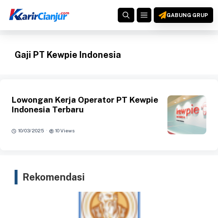
Langsung
MENU
ke
GABUNG GRUP
isi
Gaji PT Kewpie Indonesia
Lowongan Kerja Operator PT Kewpie
Indonesia Terbaru
·
10/03/2025
10 Views
Rekomendasi