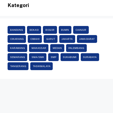
Kategori
BANDUNG
BEKASI
BOGOR
BUMN
CIANJUR
CIKARANG
CIMAHI
GARUT
JAKARTA
JAWA BARAT
KARAWANG
MAKASSAR
MEDAN
PALEMBANG
SEMARANG
SMA/SMK
SMP
SUKABUMI
SURABAYA
TANGERANG
TASIKMALAYA