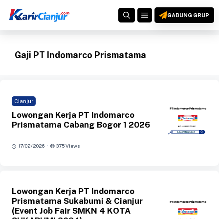
Langsung
MENU
ke
GABUNG GRUP
isi
Gaji PT Indomarco Prismatama
Cianjur
Lowongan Kerja PT Indomarco
Prismatama Cabang Bogor 1 2026
·
17/02/2026
375 Views
Lowongan Kerja PT Indomarco
Prismatama Sukabumi & Cianjur
(Event Job Fair SMKN 4 KOTA