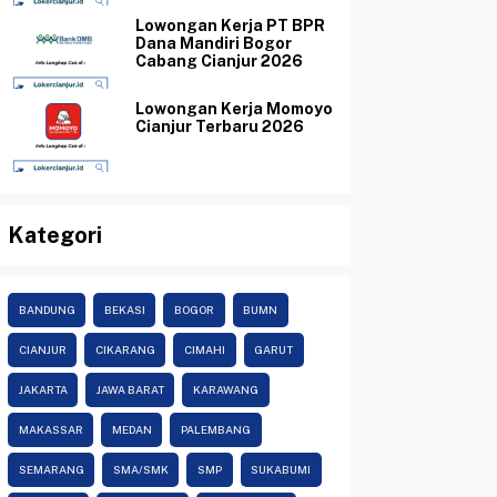
Lowongan Kerja PT BPR
Dana Mandiri Bogor
Cabang Cianjur 2026
Lowongan Kerja Momoyo
Cianjur Terbaru 2026
Kategori
BANDUNG
BEKASI
BOGOR
BUMN
CIANJUR
CIKARANG
CIMAHI
GARUT
JAKARTA
JAWA BARAT
KARAWANG
MAKASSAR
MEDAN
PALEMBANG
SEMARANG
SMA/SMK
SMP
SUKABUMI