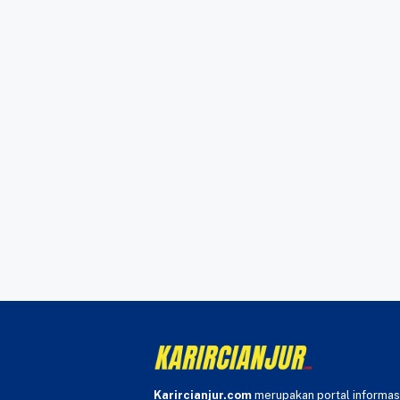
Karircianjur.com
merupakan portal informas