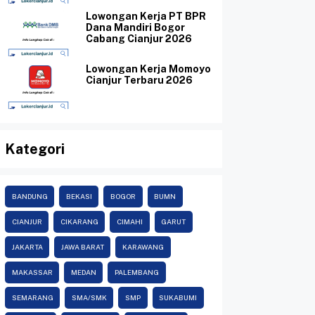
Lowongan Kerja PT BPR
Dana Mandiri Bogor
Cabang Cianjur 2026
Lowongan Kerja Momoyo
Cianjur Terbaru 2026
Kategori
BANDUNG
BEKASI
BOGOR
BUMN
CIANJUR
CIKARANG
CIMAHI
GARUT
JAKARTA
JAWA BARAT
KARAWANG
MAKASSAR
MEDAN
PALEMBANG
SEMARANG
SMA/SMK
SMP
SUKABUMI