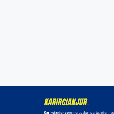
Karircianjur.com
merupakan portal informas