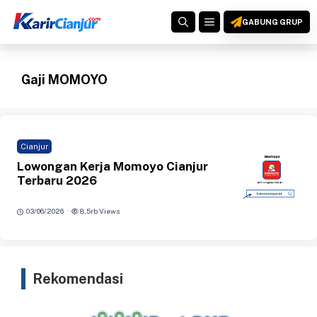
Langsung
MENU
ke
GABUNG GRUP
isi
Gaji MOMOYO
Cianjur
Lowongan Kerja Momoyo Cianjur
Terbaru 2026
·
03/06/2026
8,5rb Views
Rekomendasi