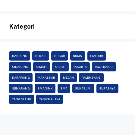
Kategori
BANDUNG
BEKASI
BOGOR
BUMN
CIANJUR
CIKARANG
CIMAHI
GARUT
JAKARTA
JAWA BARAT
KARAWANG
MAKASSAR
MEDAN
PALEMBANG
SEMARANG
SMA/SMK
SMP
SUKABUMI
SURABAYA
TANGERANG
TASIKMALAYA