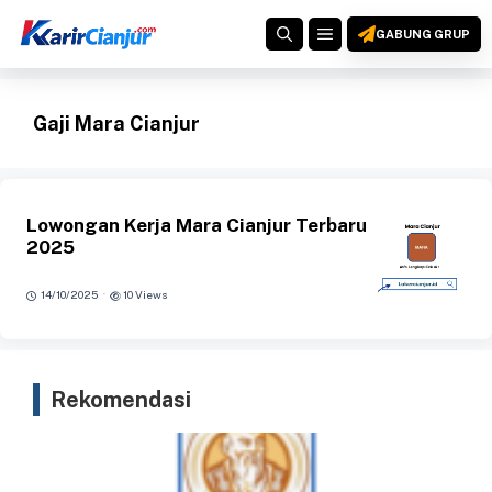
Langsung
MENU
ke
GABUNG GRUP
isi
Gaji Mara Cianjur
Lowongan Kerja Mara Cianjur Terbaru
2025
·
14/10/2025
10 Views
Rekomendasi