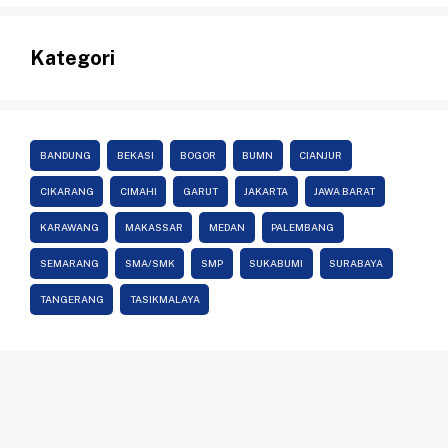
Kategori
BANDUNG
BEKASI
BOGOR
BUMN
CIANJUR
CIKARANG
CIMAHI
GARUT
JAKARTA
JAWA BARAT
KARAWANG
MAKASSAR
MEDAN
PALEMBANG
SEMARANG
SMA/SMK
SMP
SUKABUMI
SURABAYA
TANGERANG
TASIKMALAYA