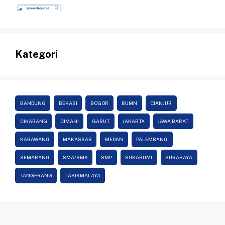
Kategori
BANDUNG
BEKASI
BOGOR
BUMN
CIANJUR
CIKARANG
CIMAHI
GARUT
JAKARTA
JAWA BARAT
KARAWANG
MAKASSAR
MEDAN
PALEMBANG
SEMARANG
SMA/SMK
SMP
SUKABUMI
SURABAYA
TANGERANG
TASIKMALAYA