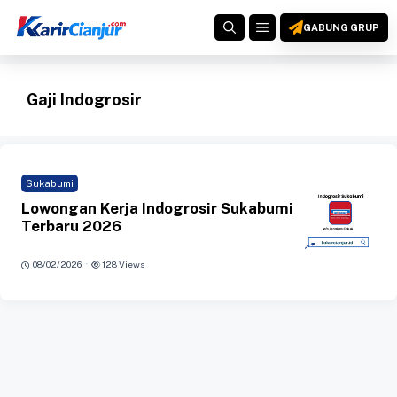
Langsung
MENU
ke
GABUNG GRUP
isi
Gaji Indogrosir
Sukabumi
Lowongan Kerja Indogrosir Sukabumi
Terbaru 2026
·
08/02/2026
128 Views