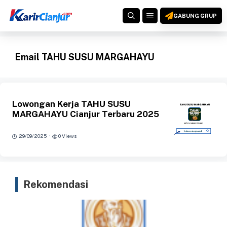
Langsung
MENU
ke
GABUNG GRUP
isi
Email TAHU SUSU MARGAHAYU
Lowongan Kerja TAHU SUSU
MARGAHAYU Cianjur Terbaru 2025
·
29/09/2025
0 Views
Rekomendasi