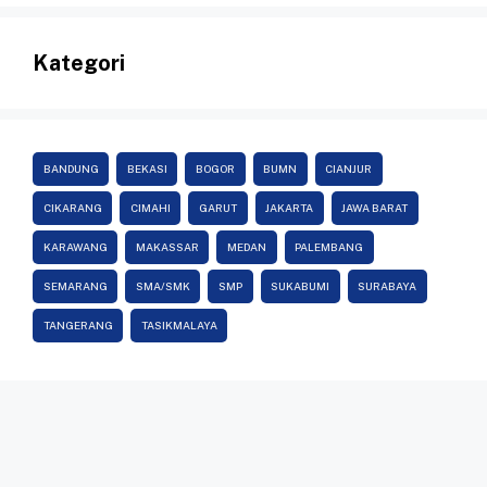
Kategori
BANDUNG
BEKASI
BOGOR
BUMN
CIANJUR
CIKARANG
CIMAHI
GARUT
JAKARTA
JAWA BARAT
KARAWANG
MAKASSAR
MEDAN
PALEMBANG
SEMARANG
SMA/SMK
SMP
SUKABUMI
SURABAYA
TANGERANG
TASIKMALAYA