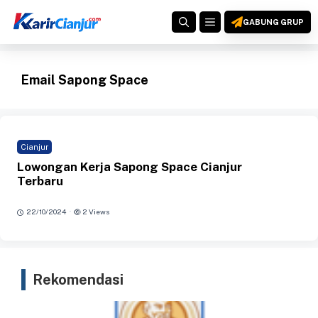
Langsung
MENU
ke
GABUNG GRUP
isi
Email Sapong Space
Cianjur
Lowongan Kerja Sapong Space Cianjur
Terbaru
·
22/10/2024
2 Views
Rekomendasi