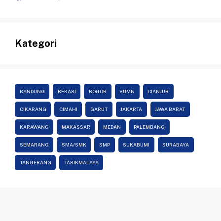
Kategori
BANDUNG
BEKASI
BOGOR
BUMN
CIANJUR
CIKARANG
CIMAHI
GARUT
JAKARTA
JAWA BARAT
KARAWANG
MAKASSAR
MEDAN
PALEMBANG
SEMARANG
SMA/SMK
SMP
SUKABUMI
SURABAYA
TANGERANG
TASIKMALAYA