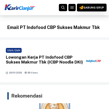
Langsung
MENU
ke
GABUNG GRUP
isi
Email PT Indofood CBP Sukses Makmur Tbk
SMA/SMK
Lowongan Kerja PT Indofood CBP
Sukses Makmur Tbk (ICBP Noodle DKI)
·
26/01/2026
56 Views
Rekomendasi