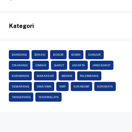
Kategori
BANDUNG
BEKASI
BOGOR
BUMN
CIANJUR
CIKARANG
CIMAHI
GARUT
JAKARTA
JAWA BARAT
KARAWANG
MAKASSAR
MEDAN
PALEMBANG
SEMARANG
SMA/SMK
SMP
SUKABUMI
SURABAYA
TANGERANG
TASIKMALAYA