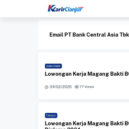
Langsung
ke
isi
Email PT Bank Central Asia Tbk
SMA/SMK
Lowongan Kerja Magang Bakti B
04/02/2026
·
77 Views
Cianjur
Lowongan Kerja Magang Bakti 