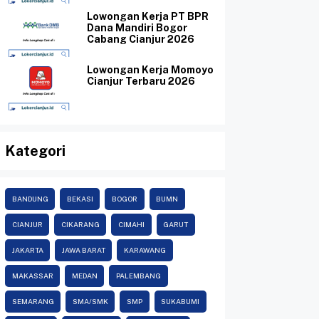
Lowongan Kerja PT BPR
Dana Mandiri Bogor
Cabang Cianjur 2026
Lowongan Kerja Momoyo
Cianjur Terbaru 2026
Kategori
BANDUNG
BEKASI
BOGOR
BUMN
CIANJUR
CIKARANG
CIMAHI
GARUT
JAKARTA
JAWA BARAT
KARAWANG
MAKASSAR
MEDAN
PALEMBANG
SEMARANG
SMA/SMK
SMP
SUKABUMI