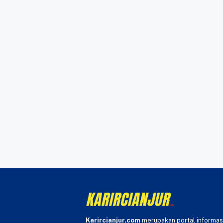
Karircianjur.com
merupakan portal informas